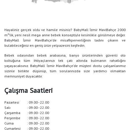
Hayaliniz gerçek oldu ve hamile misiniz? BabyMall İzmir MaviBahçe 2000
m²’lik, yeni nesil mega anne bebek konseptiyle kesinlikle görülmeye değer.
BabyMall İzmir MaviBahçe’de misafirperverliğinin tadını çıkarın ve
bulabileceğiniz en geniş ürün yelpazesini keşfedin.
Bebek odasından bebek arabasına, banyo ürünlerinden güvenli oto
koltuğuna tüm ihtiyaçlarınızı tek çatı altında bulmanın rahatlığını
yaşayacaksınız. BabyMall İzmir MaviBahçe’de müşteri dostu çalışanlarımız
sizinle birlikte düşünüp, tüm sorularınızda size yardımcı olmaktan
memnuniyet duyacaktır.
Çalışma Saatleri
Pazartesi
: 09.00 - 22.00
Salı
: 09.00 - 22.00
Çarşamba
: 09.00 - 22.00
Perşembe
: 09.00 - 22.00
Cuma
: 09.00 - 22.00
Cumartesi
: 09.00 - 22.00