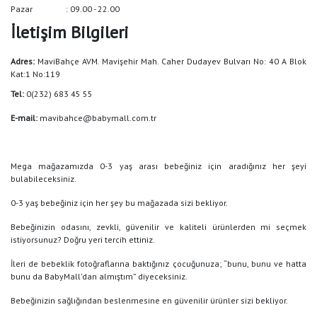
Pazar
: 09.00 - 22.00
İletişim Bilgileri
Adres:
MaviBahçe AVM. Mavişehir Mah. Caher Dudayev Bulvarı No: 40 A Blok
Kat:1 No:119
Tel:
0(232) 683 45 55
E-mail:
mavibahce@babymall.com.tr
Mega mağazamızda 0-3 yaş arası bebeğiniz için aradığınız her şeyi
bulabileceksiniz.
0-3 yaş bebeğiniz için her şey bu mağazada sizi bekliyor.
Bebeğinizin odasını, zevkli, güvenilir ve kaliteli ürünlerden mi seçmek
istiyorsunuz? Doğru yeri tercih ettiniz.
İleri de bebeklik fotoğraflarına baktığınız çocuğunuza; “bunu, bunu ve hatta
bunu da BabyMall’dan almıştım” diyeceksiniz.
Bebeğinizin sağlığından beslenmesine en güvenilir ürünler sizi bekliyor.