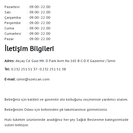
Pazartesi
: 09.00 - 22.00
Salı
: 09.00 - 22.00
Çarşamba
: 09.00 - 22.00
Perşembe
: 09.00 - 22.00
Cuma
: 09.00 - 22.00
Cumartesi
: 09.00 - 22.00
Pazar
: 09.00 - 22.00
İletişim Bilgileri
Adres:
Akçay Cd. Gazi Mh. D Park Avm No:165 B-C-D-E Gaziemir / İzmir
Tel:
0 232 251 51 37 - 0 232 251 51 38
E-mail:
izmir@ozelcan.com
Bebeğiniz için kaliteli ve güvenilir oto koltuğunu seçmenize yardımcı olalım.
Bebeğinizin Odası için birbirinden şık takımlarımızı görmelisiniz.
Hızlı tüketim ürünlerinde aradığınız her şey Sağlık Beslenme kategorimizde
sizleri bekliyor.